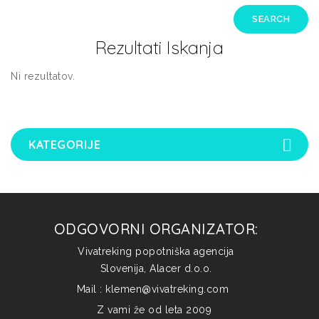
Rezultati Iskanja
Ni rezultatov.
KATEGORIJE
ODGOVORNI ORGANIZATOR:
Vivatreking popotniška agencija
Slovenija,
Alacer d.o.o.
Mail : klemen@vivatreking.com
Z vami že od leta 2009